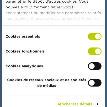
paramétrer le dépôt d’autres cookies. Vous
pouvez à tout moment retirer votre
consentement ou modifier vos paramètres relatifs
Plus d'actualités & mises en garde
aux cookies. Cliquez ci-dessous sur « Afficher les
détails » pour obtenir davantage d'informations.
La politique en matière de cookies est
Sélection
consultable dans son intégralité
ici
.
Cookies essentiels
du
Serment bancaire
consentement
Cookies fonctionnels
Cookies analytiques
Portail de données
Cookies de réseaux sociaux et de sociétés
Accès rapide à l’ensemble des listes, documents
de médias
et autres données
Afficher les détails