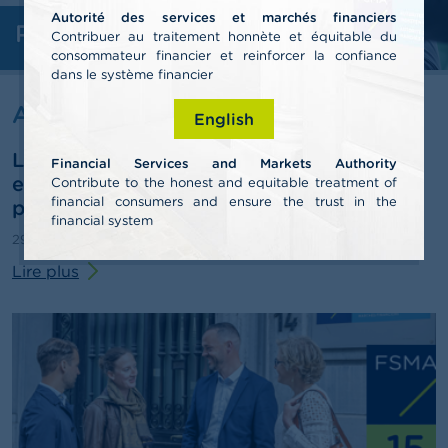
n
Autorité des services et marchés financiers
n
Professionnels
e
Contribuer au traitement honnète et équitable du
l
consommateur financier et reinforcer la confiance
s
dans le système financier
Actualités & Mises en garde
English
L
a
La FSMA publie son rapport annuel 2025
F
Financial Services and Markets Authority
S
et esquisse des pistes pour le troisième
Contribute to the honest and equitable treatment of
M
financial consumers and ensure the trust in the
pilier de pension
A
financial system
29/06/2026
Communiqué de presse
A
Lire plus
c
t
u
a
l
i
t
é
s
e