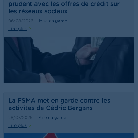
o
prudent avec les offres de crédit sur
n
les réseaux sociaux
t
a
06/08/2026
Mise en garde
c
t
Lire plus
R
e
c
h
e
r
c
h
e
La FSMA met en garde contre les
activités de Cédric Bergans
28/07/2026
Mise en garde
Lire plus