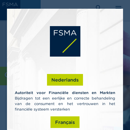
Aller
C
au
AUTORITÉ
o
DES SERVICES
rechercher
menu
ET MARCHÉS
contenu
n
FINANCIERS
s
principal
o
m
m
a
t
e
u
r
s
Consommateurs
Nederlands
P
r
Autoriteit voor Financiële diensten en Markten
o
Bijdragen tot een eerlijke en correcte behandeling
f
van de consument en het vertrouwen in het
e
s
financiële systeem versterken
s
i
Français
o