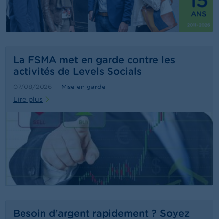
t
M
i
s
e
s
e
La FSMA met en garde contre les
n
activités de Levels Socials
g
a
07/08/2026
Mise en garde
r
Lire plus
d
e
E
m
p
l
o
i
s
C
Besoin d’argent rapidement ? Soyez