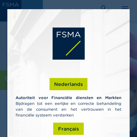
Aller
C
au
AUTORITÉ
o
DES SERVICES
rechercher
menu
ET MARCHÉS
contenu
n
FINANCIERS
s
principal
o
m
m
a
t
e
u
r
s
Consommateurs
Nederlands
P
r
Autoriteit voor Financiële diensten en Markten
o
Bijdragen tot een eerlijke en correcte behandeling
f
van de consument en het vertrouwen in het
e
s
financiële systeem versterken
s
i
Français
o