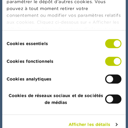
paramétrer le dépôt d’autres cookies. Vous
pouvez à tout moment retirer votre
consentement ou modifier vos paramètres relatifs
Plus d'actualités & mises en garde
aux cookies. Cliquez ci-dessous sur « Afficher les
détails » pour obtenir davantage d'informations.
La politique en matière de cookies est
Sélection
consultable dans son intégralité
ici
.
Cookies essentiels
du
Serment bancaire
consentement
Cookies fonctionnels
Cookies analytiques
Portail de données
Cookies de réseaux sociaux et de sociétés
Accès rapide à l’ensemble des listes, documents
de médias
et autres données
Afficher les détails