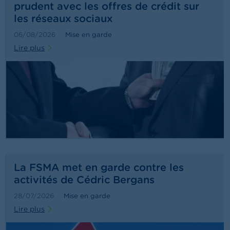
o
prudent avec les offres de crédit sur
n
les réseaux sociaux
t
a
06/08/2026
Mise en garde
c
t
Lire plus
R
e
c
h
e
r
c
h
e
La FSMA met en garde contre les
activités de Cédric Bergans
28/07/2026
Mise en garde
Lire plus