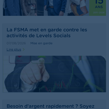
t
M
i
s
e
s
e
La FSMA met en garde contre les
n
activités de Levels Socials
g
a
07/08/2026
Mise en garde
r
Lire plus
d
e
E
m
p
l
o
i
s
C
Besoin d’argent rapidement ? Soyez