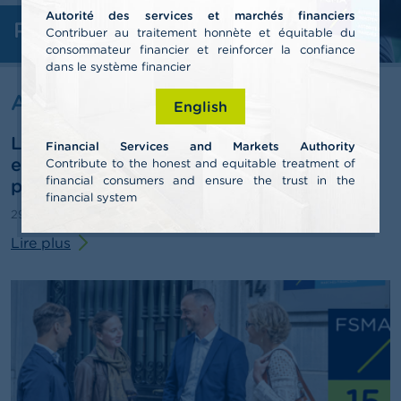
n
Autorité des services et marchés financiers
n
Professionnels
e
Contribuer au traitement honnète et équitable du
l
consommateur financier et reinforcer la confiance
s
dans le système financier
Actualités & Mises en garde
English
L
a
La FSMA publie son rapport annuel 2025
F
Financial Services and Markets Authority
S
et esquisse des pistes pour le troisième
Contribute to the honest and equitable treatment of
M
financial consumers and ensure the trust in the
pilier de pension
A
financial system
29/06/2026
Communiqué de presse
A
Lire plus
c
t
u
a
l
i
t
é
s
e