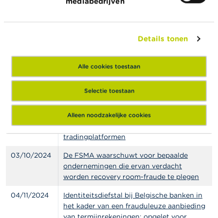
mediabedrijven
tradingplatformen en trap niet in hun val
13/06/2024
Online reclame voor spaarproducten met
Details tonen
erg aanlokkelijk rendement? Let op voor
oplichters die zich voordoen als banken
Alle cookies toestaan
28/06/2024
Opgelet voor beleggingsaanbiedingen in
edelmetalen en ecoparkings
Selectie toestaan
01/07/2024
Dringend nood aan krediet? Laat u niet
vangen
Alleen noodzakelijke cookies
29/08/2024
Trap niet in de val van deze frauduleuze
tradingplatformen
03/10/2024
De FSMA waarschuwt voor bepaalde
ondernemingen die ervan verdacht
worden recovery room-fraude te plegen
04/11/2024
Identiteitsdiefstal bij Belgische banken in
het kader van een frauduleuze aanbieding
van termijnrekeningen: opgelet voor