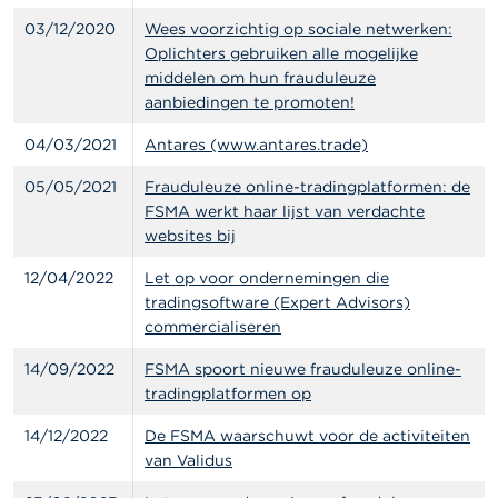
a
03/12/2020
Wees voorzichtig op sociale netwerken:
r
s
Oplichters gebruiken alle mogelijke
c
middelen om hun frauduleuze
h
aanbiedingen te promoten!
u
w
04/03/2021
Antares (www.antares.trade)
i
n
05/05/2021
Frauduleuze online-tradingplatformen: de
g
e
FSMA werkt haar lijst van verdachte
n
websites bij
12/04/2022
Let op voor ondernemingen die
J
tradingsoftware (Expert Advisors)
o
b
commercialiseren
s
14/09/2022
FSMA spoort nieuwe frauduleuze online-
tradingplatformen op
C
o
14/12/2022
De FSMA waarschuwt voor de activiteiten
n
t
van Validus
a