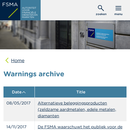
Overslaan
C
AUTORITEIT
en
VOOR
o
FINANCIËLE
zoeken
menu
DIENSTEN EN
naar
n
MARKTEN
s
de
u
inhoud
m
gaan
e
n
t
e
n
Home
Warnings archive
P
r
o
f
Date
Title
e
s
08/05/2017
Alternatieve beleggingsproducten
s
i
(zeldzame aardmetalen, edele metalen,
o
diamanten
n
e
14/11/2017
De FSMA waarschuwt het publiek voor de