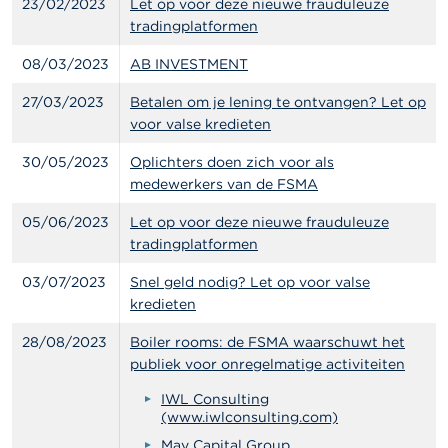
c
23/02/2023
Let op voor deze nieuwe frauduleuze
t
tradingplatformen
08/03/2023
AB INVESTMENT
Z
o
e
27/03/2023
Betalen om je lening te ontvangen? Let op
k
voor valse kredieten
30/05/2023
Oplichters doen zich voor als
medewerkers van de FSMA
05/06/2023
Let op voor deze nieuwe frauduleuze
tradingplatformen
03/07/2023
Snel geld nodig? Let op voor valse
kredieten
28/08/2023
Boiler rooms: de FSMA waarschuwt het
publiek voor onregelmatige activiteiten
IWL Consulting
(www.iwlconsulting.com)
May Capital Group