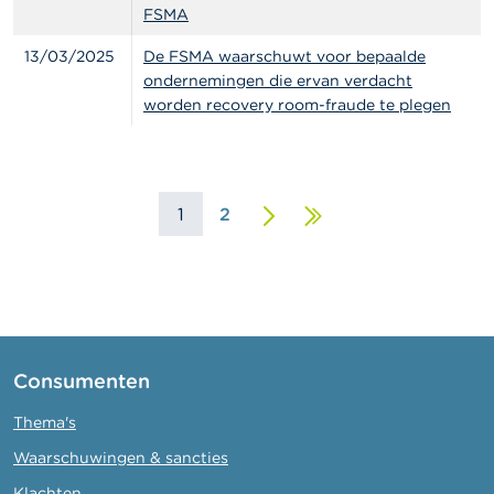
FSMA
13/03/2025
De FSMA waarschuwt voor bepaalde
ondernemingen die ervan verdacht
worden recovery room-fraude te plegen
1
2
Volgende
Laatste
pagina
pagina
Consumenten
Thema's
Waarschuwingen & sancties
Klachten