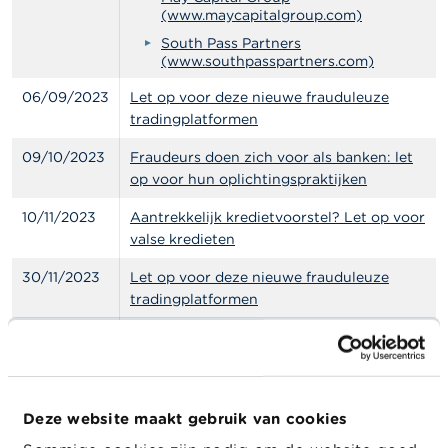
(www.maycapitalgroup.com)
South Pass Partners
(www.southpasspartners.com)
06/09/2023
Let op voor deze nieuwe frauduleuze
tradingplatformen
09/10/2023
Fraudeurs doen zich voor als banken: let
op voor hun oplichtingspraktijken
10/11/2023
Aantrekkelijk kredietvoorstel? Let op voor
valse kredieten
30/11/2023
Let op voor deze nieuwe frauduleuze
tradingplatformen
08/12/2023
Beleggingsaanbiedingen in wijn en edele
metalen: wees waakzaam!
14/12/2023
Waarschuwing: Kan je rijk worden in een
Deze website maakt gebruik van cookies
paar klikken?