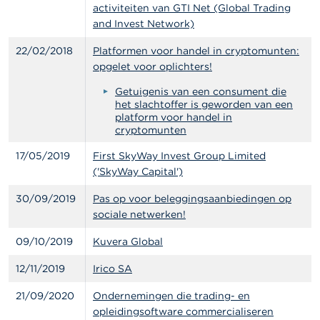
l
activiteiten van GTI Net (Global Trading
e
and Invest Network)
n
22/02/2018
Platformen voor handel in cryptomunten:
O
opgelet voor oplichters!
v
e
Getuigenis van een consument die
r
het slachtoffer is geworden van een
d
platform voor handel in
e
cryptomunten
F
S
17/05/2019
First SkyWay Invest Group Limited
M
('SkyWay Capital')
A
30/09/2019
Pas op voor beleggingsaanbiedingen op
N
sociale netwerken!
i
e
09/10/2019
Kuvera Global
u
w
12/11/2019
Irico SA
s
&
21/09/2020
Ondernemingen die trading- en
W
opleidingsoftware commercialiseren
a