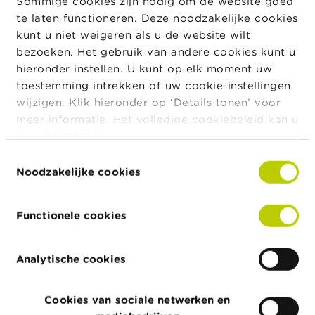
Sommige cookies zijn nodig om de website goed
20/12/2023
De FSMA waarschuwt voor BTC20.com
te laten functioneren. Deze noodzakelijke cookies
21/12/2023
CNR Invest
kunt u niet weigeren als u de website wilt
bezoeken. Het gebruik van andere cookies kunt u
14/02/2024
Frauduleuze tradingplatformen: hoe
hieronder instellen. U kunt op elk moment uw
fraudeurs aan uw gegevens raken
toestemming intrekken of uw cookie-instellingen
wijzigen. Klik hieronder op ‘Details tonen’ voor
07/03/2024
De FSMA waarschuwt consumenten voor
een spelletje schaduwbeleggen
meer informatie. Het volledige cookiebeleid kan u
hier
raadplegen.
14/03/2024
Let op voor deze nieuwe frauduleuze
Toestemmingsselectie
tradingplatformen
Noodzakelijke cookies
18/03/2024
Snel geld nodig? Let op voor valse
kredieten
Functionele cookies
18/04/2024
Oplichters doen zich voor als
medewerkers van de FSMA
Analytische cookies
25/04/2024
De FSMA waarschuwt voor
recoveryroomfraude
Cookies van sociale netwerken en
16/05/2024
Wees alert voor frauduleuze