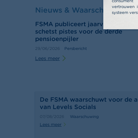
consume
vertrouwen i
Nieuws & Waarschuwingen
systeem vers
FSMA publiceert jaarverslag 202
schetst pistes voor de derde
pensioenpijler
29/06/2026
Persbericht
Lees meer
De FSMA waarschuwt voor de ac
van Levels Socials
07/08/2026
Waarschuwing
Lees meer