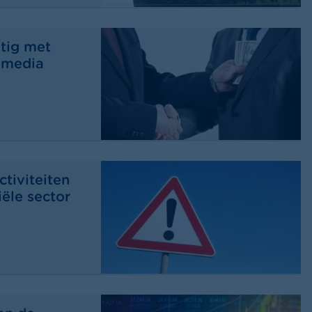
tig met
 media
tiviteiten
iële sector