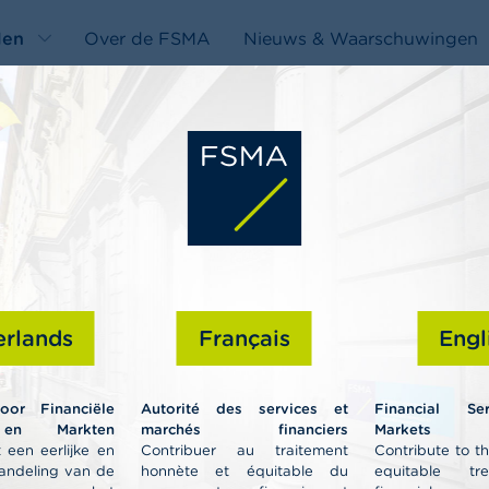
len
Over de FSMA
Nieuws & Waarschuwingen
edit-
s
rlands
Français
Engl
Profession
voor Financiële
Autorité des services et
Financial Se
 en Markten
marchés financiers
Markets A
 een eerlijke en
Contribuer au traitement
Contribute to t
andeling van de
honnète et équitable du
equitable tr