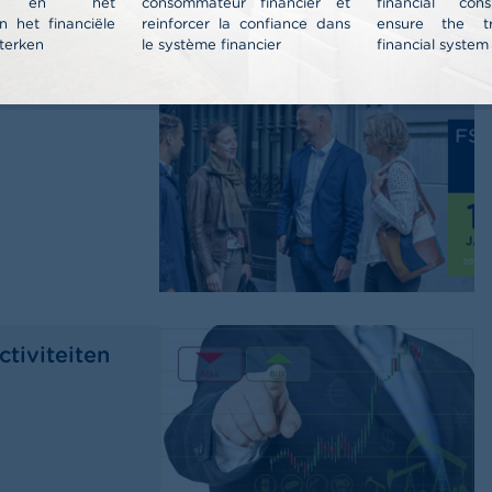
nt en het
consommateur financier et
financial co
n het financiële
reinforcer la confiance dans
ensure the t
terken
le système financier
financial system
5 en
tiviteiten