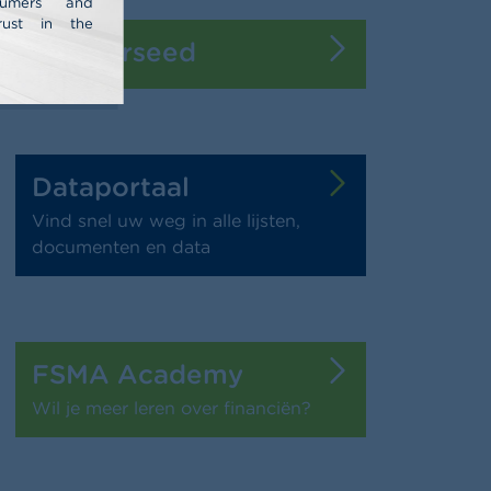
nsumers and
rust in the
Bankierseed
Dataportaal
Vind snel uw weg in alle lijsten,
documenten en data
FSMA Academy
Wil je meer leren over financiën?