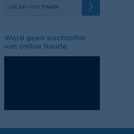
Let op voor fraude
Word geen slachtoffer
van online fraude