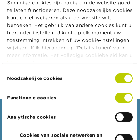
Sommige cookies zijn nodig om de website goed
a
r
te laten functioneren. Deze noodzakelijke cookies
Juridische
s
Juridische
Geldig van
Geldig tot
kunt u niet weigeren als u de website wilt
vorm
c
vorm
bezoeken. Het gebruik van andere cookies kunt u
h
u
Besloten
21/12/2022
hieronder instellen. U kunt op elk moment uw
w
Vennootschap
toestemming intrekken of uw cookie-instellingen
i
wijzigen. Klik hieronder op ‘Details tonen’ voor
n
Besloten
04/08/2016
20/12/2022
g
meer informatie. Het volledige cookiebeleid kan u
Vennootschap
e
hier
raadplegen.
n
Toestemmingsselectie
Export JSON
Noodzakelijke cookies
J
o
b
s
Functionele cookies
Consumenten
C
Analytische cookies
o
n
Thema's
t
Waarschuwingen & sancties
a
Cookies van sociale netwerken en