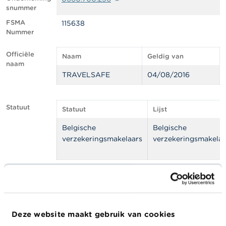
l
snummer
e
n
FSMA
115638
Nummer
O
v
Officiële
Naam
Geldig van
e
naam
r
TRAVELSAFE
04/08/2016
d
e
F
S
Statuut
Statuut
Lijst
M
A
Belgische
Belgische
verzekeringsmakelaars
verzekeringsmakelaa
N
i
e
u
Adres
Straat
Huisnummer
Postcode
Stad
w
s
Drève
161 M b 57
1410
Waterlo
&
W
Deze website maakt gebruik van cookies
Richelle
a