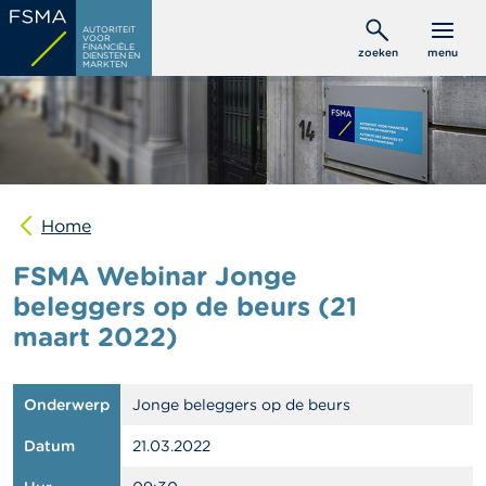
Overslaan
C
AUTORITEIT
en
VOOR
o
FINANCIËLE
zoeken
menu
DIENSTEN EN
naar
n
MARKTEN
s
de
u
inhoud
m
gaan
e
n
t
e
n
Home
FSMA Webinar Jonge
P
r
beleggers op de beurs (21
o
maart 2022)
f
e
s
s
Onderwerp
Jonge beleggers op de beurs
i
o
Datum
21.03.2022
n
e