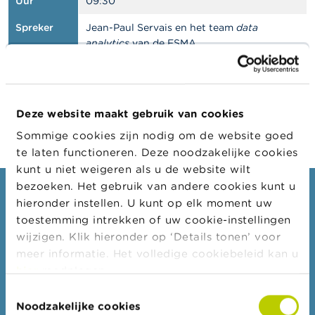
l
Uur
09:30
e
n
Spreker
Jean-Paul Servais en het team
data
analytics
van de FSMA
O
Plaats
Webinar
v
e
r
d
Deze website maakt gebruik van cookies
e
Sommige cookies zijn nodig om de website goed
F
S
te laten functioneren. Deze noodzakelijke cookies
M
kunt u niet weigeren als u de website wilt
A
bezoeken. Het gebruik van andere cookies kunt u
Consumenten
hieronder instellen. U kunt op elk moment uw
N
toestemming intrekken of uw cookie-instellingen
i
Thema's
e
wijzigen. Klik hieronder op ‘Details tonen’ voor
Waarschuwingen & sancties
u
meer informatie. Het volledige cookiebeleid kan u
w
Klachten
hier
raadplegen.
s
&
Let op voor fraude
Toestemmingsselectie
W
Noodzakelijke cookies
a
Check uw aanbieder