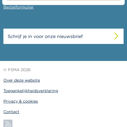
c
t
Bestelformulier
Z
o
e
k
Schrijf je in voor onze nieuwsbrief
© FSMA 2026
Over deze website
Toegankelijkheidsverklaring
Privacy & cookies
Contact
Abonneer