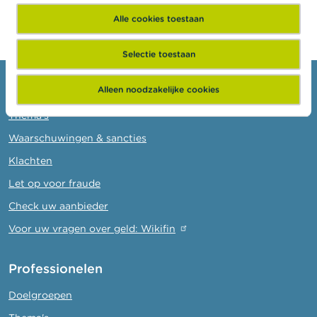
Alle cookies toestaan
Selectie toestaan
Consumenten
Alleen noodzakelijke cookies
Thema's
Waarschuwingen & sancties
Klachten
Let op voor fraude
Check uw aanbieder
Voor uw vragen over geld: Wikifin
Professionelen
Doelgroepen