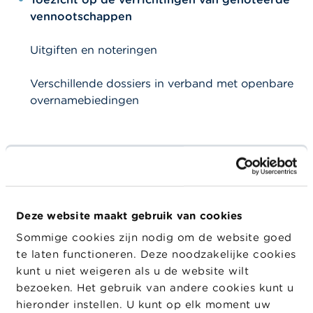
a
vennootschappen
r
s
c
Uitgiften en noteringen
h
u
w
Verschillende dossiers in verband met openbare
i
overnamebiedingen
n
g
e
n
Toezicht op de gereglementeerde informatie
van genoteerde vennootschappen
J
o
197 emittenten
b
Deze website maakt gebruik van cookies
s
Welk toezicht voor de genoteerde
Sommige cookies zijn nodig om de website goed
C
vennootschappen?
te laten functioneren. Deze noodzakelijke cookies
o
kunt u niet weigeren als u de website wilt
n
Concrete toezichtsinterventies in 2020
bezoeken. Het gebruik van andere cookies kunt u
t
a
hieronder instellen. U kunt op elk moment uw