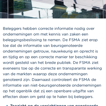
l
e
n
O
v
Beleggers hebben correcte informatie nodig over
e
r
ondernemingen om met kennis van zaken een
d
beleggingsbeslissing te nemen. De FSMA ziet erop
e
toe dat de informatie van beursgenoteerde
F
S
ondernemingen getrouw, nauwkeurig en oprecht is
M
en tijdig en op een correcte manier ter beschikking
A
wordt gesteld van het brede publiek. De FSMA ziet
eveneens toe op de correcte en transparante werking
N
van de markten waarop deze ondernemingen
i
e
genoteerd zijn. Daarnaast controleert de FSMA de
u
informatie van niet-beursgenoteerde ondernemingen
w
op het ogenblik dat zij een openbare uitgifte van
s
&
effecten doen om geld op te halen bij beleggers.
W
a
Toezicht op de verrichtingen van genoteerde