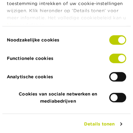
c
toestemming intrekken of uw cookie-instellingen
t
Toezicht op de verrichtingen van niet-
wijzigen. Klik hieronder op ‘Details tonen’ voor
genoteerde vennootschappen
meer informatie. Het volledige cookiebeleid kan u
Z
hier
raadplegen.
o
e
12 uitgifteprospectussen in 2020
Toestemmingsselectie
k
Noodzakelijke cookies
De informatienota’s
Functionele cookies
Toezicht op de financiële markten
Analytische cookies
Lees meer ...
Cookies van sociale netwerken en
mediabedrijven
Details tonen