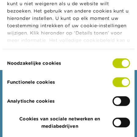
a
kunt u niet weigeren als u de website wilt
accepteren
om deze inhoud te
r
bezoeken. Het gebruik van andere cookies kunt u
bekijken.
s
hieronder instellen. U kunt op elk moment uw
c
h
toestemming intrekken of uw cookie-instellingen
u
wijzigen. Klik hieronder op ‘Details tonen’ voor
w
meer informatie. Het volledige cookiebeleid kan u
i
n
hier
raadplegen.
g
Toestemmingsselectie
e
Noodzakelijke cookies
n
J
Consumenten
Functionele cookies
o
b
Thema's
s
Analytische cookies
Waarschuwingen & sancties
C
Klachten
o
Cookies van sociale netwerken en
n
Let op voor fraude
t
mediabedrijven
a
Check uw aanbieder