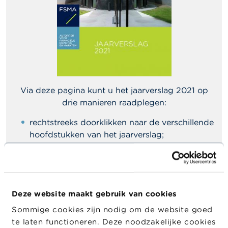
l
e
n
O
v
e
r
d
e
Via deze pagina kunt u het jaarverslag 2021 op
F
drie manieren raadplegen:
S
M
rechtstreeks doorklikken naar de verschillende
A
hoofdstukken van het jaarverslag;
N
het volledige verslag in
pdf-versie
lezen;
i
e
het verslag
downloaden
.
u
w
Deze website maakt gebruik van cookies
s
&
Sommige cookies zijn nodig om de website goed
Gelieve
cookies van sociale
W
te laten functioneren. Deze noodzakelijke cookies
a
netwerken en mediabedrijven te