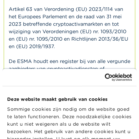
l
e
Artikel 63 van Verordening (EU) 2023/1114 van
n
het Europees Parlement en de raad van 31 mei
2023 betreffende cryptoactivamarkten en tot
O
wijziging van Verordeningen (EU) nr. 1093/2010
v
e
en (EU) nr. 1095/2010 en Richtlijnen 2013/36/EU
r
en (EU) 2019/1937.
d
e
F
De ESMA houdt een register bij van alle vergunde
S
aanbieders van cryptoactivadiensten of
M
aanbieders van cryptoactivadiensten die hun
A
voornemen hebben aangemeld om diensten op
het gebied van crypto-activa aan te bieden. Dit
N
i
register is toegankelijk op de website van de
Deze website maakt gebruik van cookies
e
ESMA via deze
link
, met inbegrip van de
u
Sommige cookies zijn nodig om de website goed
CASP's die onder toezicht staan van de Nationale
w
te laten functioneren. Deze noodzakelijke cookies
s
Bank van België.
kunt u niet weigeren als u de website wilt
&
W
bezoeken. Het gebruik van andere cookies kunt u
Nihil
a
hieronder instellen. U kunt op elk moment uw