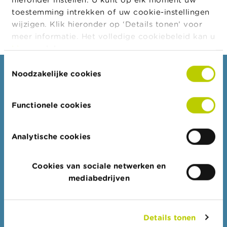
a
toestemming intrekken of uw cookie-instellingen
r
s
wijzigen. Klik hieronder op ‘Details tonen’ voor
c
meer informatie. Het volledige cookiebeleid kan u
h
hier
raadplegen.
u
w
Toestemmingsselectie
i
Noodzakelijke cookies
Consumenten
n
g
Thema's
e
Functionele cookies
n
Waarschuwingen & sancties
Klachten
J
Analytische cookies
o
Let op voor fraude
b
s
Check uw aanbieder
Cookies van sociale netwerken en
Voor uw vragen over geld: Wikifin
mediabedrijven
C
o
n
Professionelen
t
Details tonen
a
Doelgroepen