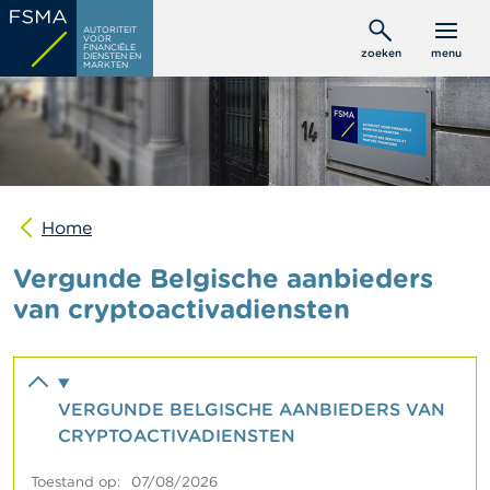
Overslaan
C
AUTORITEIT
en
VOOR
o
FINANCIËLE
zoeken
menu
DIENSTEN EN
naar
n
MARKTEN
s
de
u
inhoud
m
gaan
e
n
t
e
n
Home
Vergunde Belgische aanbieders
P
r
van cryptoactivadiensten
o
f
e
s
s
VERGUNDE BELGISCHE AANBIEDERS VAN
i
o
CRYPTOACTIVADIENSTEN
n
e
Toestand op
07/08/2026