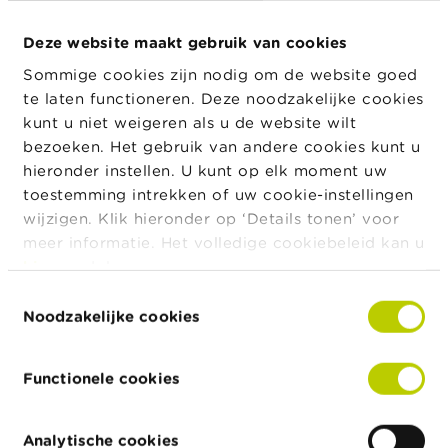
a
Nieuws & Waarschuwingen
r
Deze website maakt gebruik van cookies
s
c
Sommige cookies zijn nodig om de website goed
24/07/2026
h
te laten functioneren. Deze noodzakelijke cookies
u
Persbericht over de schorsing van de notering
w
van IEP INVEST
kunt u niet weigeren als u de website wilt
i
bezoeken. Het gebruik van andere cookies kunt u
n
hieronder instellen. U kunt op elk moment uw
g
22/07/2026
e
toestemming intrekken of uw cookie-instellingen
Evolutie van de Belgische beleggingsfondsen
n
in het eerste kwartaal van 2026
wijzigen. Klik hieronder op ‘Details tonen’ voor
meer informatie. Het volledige cookiebeleid kan u
J
hier
raadplegen.
o
15/07/2026
b
Halfjaarlijks dashboard over fraude
Toestemmingsselectie
s
Noodzakelijke cookies
Meer nieuws
C
o
Functionele cookies
n
t
a
Analytische cookies