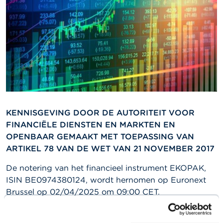
l
e
n
O
v
e
r
d
e
F
S
KENNISGEVING DOOR DE AUTORITEIT VOOR
M
A
FINANCIËLE DIENSTEN EN MARKTEN EN
OPENBAAR GEMAAKT MET TOEPASSING VAN
N
ARTIKEL 78 VAN DE WET VAN 21 NOVEMBER 2017
i
e
De notering van het financieel instrument EKOPAK,
u
ISIN BE0974380124, wordt hernomen op Euronext
w
Brussel op 02/04/2025 om 09:00 CET.
s
&
W
a