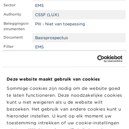
l
Sector
e
EMS
n
Authority
CSSF (LUX)
Beleggingsin
PIII - Niet van toepassing
O
strumenten
v
e
Document
Basisprospectus
r
d
Filter
EMS
e
F
Goedgekeur
Buitenlandse toezichthouder
S
d door
M
LEI
549300YZ10WOWPBPDW20
A
Deze website maakt gebruik van cookies
Company
Company
Company
N
Sommige cookies zijn nodig om de website goed
Type
i
te laten functioneren. Deze noodzakelijke cookies
e
Natixis Structured Issuance
Emittent
u
kunt u niet weigeren als u de website wilt
w
SA
bezoeken. Het gebruik van andere cookies kunt u
s
hieronder instellen. U kunt op elk moment uw
&
W
toestemming intrekken of uw cookie-instellingen
a