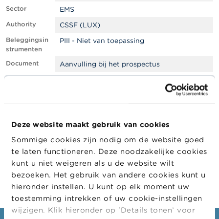
l
Sector
e
EMS
n
Authority
CSSF (LUX)
Beleggingsin
PIII - Niet van toepassing
O
strumenten
v
e
Document
Aanvulling bij het prospectus
r
d
Filter
EMS
e
F
Goedgekeur
Buitenlandse toezichthouder
S
d door
M
LEI
8I5DZWZKVSZI1NUHU748
A
Deze website maakt gebruik van cookies
Sommige cookies zijn nodig om de website goed
Company
Company
Company Type
N
te laten functioneren. Deze noodzakelijke cookies
i
JPMORGAN CHASE & CO.
Emittent
e
kunt u niet weigeren als u de website wilt
u
bezoeken. Het gebruik van andere cookies kunt u
w
hieronder instellen. U kunt op elk moment uw
s
&
toestemming intrekken of uw cookie-instellingen
W
wijzigen. Klik hieronder op ‘Details tonen’ voor
a