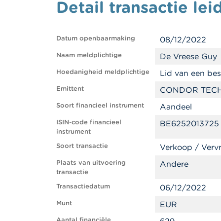
Detail transactie 
Datum openbaarmaking
08/12/2022
Naam meldplichtige
De Vreese Guy
Hoedanigheid meldplichtige
Lid van een be
Emittent
CONDOR TEC
Soort financieel instrument
Aandeel
ISIN-code financieel
BE6252013725
instrument
Soort transactie
Verkoop / Verv
Plaats van uitvoering
Andere
transactie
Transactiedatum
06/12/2022
Munt
EUR
Aantal financiële
629