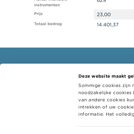
instrumenten
Prijs
23,00
Totaal bedrag
14.401,37
Consumenten
Profe
Deze website maakt ge
Thema's
Doelgr
Sommige cookies zijn 
Waarschuwingen & sancties
Thema'
noodzakelijke cookies 
Klachten
Digitaa
van andere cookies kun
intrekken of uw cookie-
Let op voor fraude
Adminis
informatie. Het volled
Check uw aanbieder
College
bedrijf
Voor uw vragen over geld: Wikifin