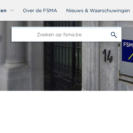
len
Over de FSMA
Nieuws & Waarschuwingen
edit-
s