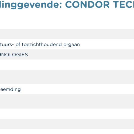
leidinggevende: CONDOR T
stuurs- of toezichthoudend orgaan
HNOLOGIES
reemding