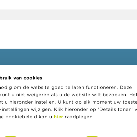
ssionelen
FSMA
bruik van cookies
oepen
Over de FSMA
nodig om de website goed te laten functioneren. Deze
s
Nieuws & Waarschuwingen
kunt u niet weigeren als u de website wilt bezoeken. He
l loket
Links
t u hieronder instellen. U kunt op elk moment uw toes
instellingen wijzigen. Klik hieronder op ‘Details tonen’
tratieve sancties
Contact
ige cookiebeleid kan u
hier
raadplegen.
 van toezicht op de
Bestelformulier
srevisoren (CTR)