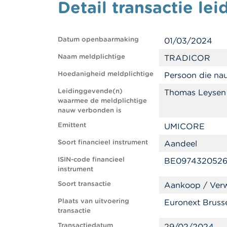
Detail transactie l
Datum openbaarmaking
01/03/2024
Naam meldplichtige
TRADICOR
Hoedanigheid meldplichtige
Persoon die na
Leidinggevende(n)
Thomas Leysen
waarmee de meldplichtige
nauw verbonden is
Emittent
UMICORE
Soort financieel instrument
Aandeel
ISIN-code financieel
BE097432052
instrument
Soort transactie
Aankoop / Ver
Plaats van uitvoering
Euronext Bruss
transactie
Transactiedatum
29/02/2024