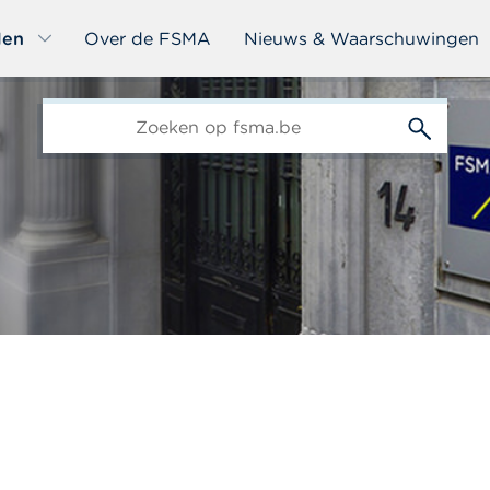
len
Over de FSMA
Nieuws & Waarschuwingen
edit-
s