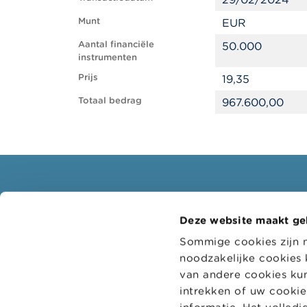
Munt
EUR
Aantal financiële
50.000
instrumenten
Prijs
19,35
Totaal bedrag
967.600,00
Consumenten
Profe
Deze website maakt ge
Thema's
Doelgr
Sommige cookies zijn 
Waarschuwingen & sancties
Thema'
noodzakelijke cookies 
Klachten
Digitaa
van andere cookies kun
intrekken of uw cookie-
Let op voor fraude
Adminis