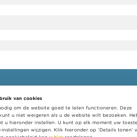
ssionelen
FSMA
bruik van cookies
oepen
Over de FSMA
nodig om de website goed te laten functioneren. Deze
s
Nieuws & Waarschuwingen
kunt u niet weigeren als u de website wilt bezoeken. He
l loket
Links
t u hieronder instellen. U kunt op elk moment uw toes
instellingen wijzigen. Klik hieronder op ‘Details tonen’
tratieve sancties
Contact