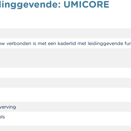
eidinggevende: UMICORE
uw verbonden is met een kaderlid met leidinggevende fun
6
werving
els