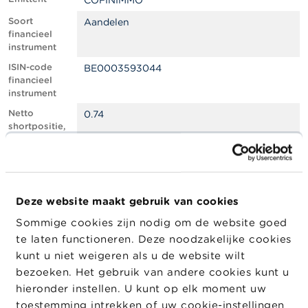
COFINIMMO
l
e
Soort
Aandelen
n
financieel
instrument
O
ISIN-code
BE0003593044
v
financieel
e
instrument
r
d
Netto
0.74
e
shortpositie,
F
in % van het
S
geplaatste
M
kapitaal
A
Totaal aantal
273793
equivalente
Deze website maakt gebruik van cookies
N
instrumenten
i
Sommige cookies zijn nodig om de website goed
e
Positiedatum
27/02/2024
te laten functioneren. Deze noodzakelijke cookies
u
w
Wijziging
29/02/2024
kunt u niet weigeren als u de website wilt
s
datum
bezoeken. Het gebruik van andere cookies kunt u
&
openbaarma
hieronder instellen. U kunt op elk moment uw
W
king
a
toestemming intrekken of uw cookie-instellingen