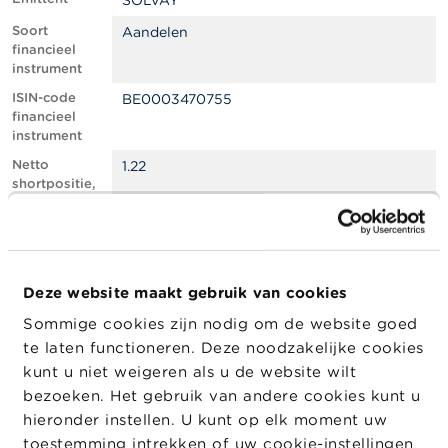
SOLVAY
l
e
Soort
Aandelen
n
financieel
instrument
O
ISIN-code
BE0003470755
v
financieel
e
instrument
r
d
Netto
1.22
e
shortpositie,
F
in % van het
S
geplaatste
M
kapitaal
A
Totaal aantal
1301904
equivalente
Deze website maakt gebruik van cookies
N
instrumenten
i
Sommige cookies zijn nodig om de website goed
e
Positiedatum
19/02/2024
te laten functioneren. Deze noodzakelijke cookies
u
w
Wijziging
21/02/2024
kunt u niet weigeren als u de website wilt
s
datum
bezoeken. Het gebruik van andere cookies kunt u
&
openbaarma
hieronder instellen. U kunt op elk moment uw
W
king
a
toestemming intrekken of uw cookie-instellingen