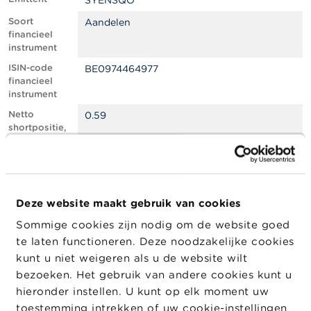
SYENSQO
l
e
Soort
Aandelen
n
financieel
instrument
O
ISIN-code
BE0974464977
v
financieel
e
instrument
r
d
Netto
0.59
e
shortpositie,
F
in % van het
S
geplaatste
M
kapitaal
A
Totaal aantal
629150
equivalente
Deze website maakt gebruik van cookies
N
instrumenten
i
Sommige cookies zijn nodig om de website goed
e
Positiedatum
23/01/2024
te laten functioneren. Deze noodzakelijke cookies
u
w
Wijziging
25/01/2024
kunt u niet weigeren als u de website wilt
s
datum
bezoeken. Het gebruik van andere cookies kunt u
&
openbaarma
hieronder instellen. U kunt op elk moment uw
W
king
a
toestemming intrekken of uw cookie-instellingen