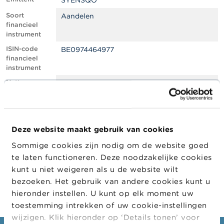
SYENSQO
l
e
Soort
Aandelen
n
financieel
instrument
O
ISIN-code
BE0974464977
v
financieel
e
instrument
r
d
Netto
0.90
e
shortpositie,
F
in % van het
S
geplaatste
M
kapitaal
A
Deze website maakt gebruik van cookies
Positiedatum
11/12/2023
Sommige cookies zijn nodig om de website goed
N
Wijziging
12/12/2023
i
te laten functioneren. Deze noodzakelijke cookies
datum
e
kunt u niet weigeren als u de website wilt
openbaarma
u
king
bezoeken. Het gebruik van andere cookies kunt u
w
s
hieronder instellen. U kunt op elk moment uw
&
toestemming intrekken of uw cookie-instellingen
W
wijzigen. Klik hieronder op ‘Details tonen’ voor
a