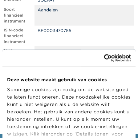
SOLVAY
l
e
Soort
Aandelen
n
financieel
instrument
O
ISIN-code
BE0003470755
v
financieel
e
instrument
r
d
Netto
1.09
e
shortpositie,
F
in % van het
S
geplaatste
M
kapitaal
A
Deze website maakt gebruik van cookies
Positiedatum
04/10/2023
Sommige cookies zijn nodig om de website goed
N
Wijziging
18/10/2023
i
te laten functioneren. Deze noodzakelijke cookies
datum
e
kunt u niet weigeren als u de website wilt
openbaarma
u
king
bezoeken. Het gebruik van andere cookies kunt u
w
s
hieronder instellen. U kunt op elk moment uw
&
toestemming intrekken of uw cookie-instellingen
W
wijzigen. Klik hieronder op ‘Details tonen’ voor
a