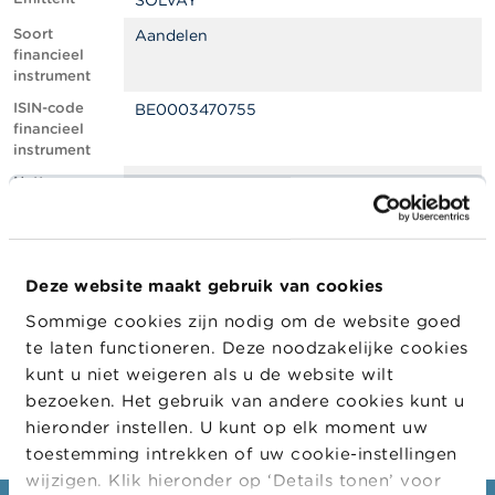
SOLVAY
l
e
Soort
Aandelen
n
financieel
instrument
O
ISIN-code
BE0003470755
v
financieel
e
instrument
r
d
Netto
0.50
e
shortpositie,
F
in % van het
S
geplaatste
M
kapitaal
A
Deze website maakt gebruik van cookies
Positiedatum
21/07/2023
Sommige cookies zijn nodig om de website goed
N
Wijziging
28/08/2023
i
te laten functioneren. Deze noodzakelijke cookies
datum
e
kunt u niet weigeren als u de website wilt
openbaarma
u
king
bezoeken. Het gebruik van andere cookies kunt u
w
s
hieronder instellen. U kunt op elk moment uw
&
toestemming intrekken of uw cookie-instellingen
W
wijzigen. Klik hieronder op ‘Details tonen’ voor
a