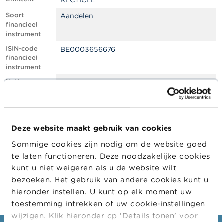
RECTICEL
l
e
Soort
Aandelen
n
financieel
instrument
O
ISIN-code
BE0003656676
v
financieel
e
instrument
r
d
Netto
0.66
e
shortpositie,
F
in % van het
S
geplaatste
M
kapitaal
A
Deze website maakt gebruik van cookies
Positiedatum
04/07/2023
Sommige cookies zijn nodig om de website goed
N
Wijziging
10/07/2023
i
te laten functioneren. Deze noodzakelijke cookies
datum
e
kunt u niet weigeren als u de website wilt
openbaarma
u
king
bezoeken. Het gebruik van andere cookies kunt u
w
s
hieronder instellen. U kunt op elk moment uw
&
toestemming intrekken of uw cookie-instellingen
W
wijzigen. Klik hieronder op ‘Details tonen’ voor
a