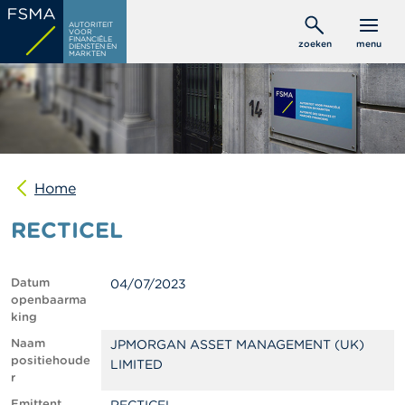
Overslaan
C
AUTORITEIT
en
VOOR
o
FINANCIËLE
zoeken
menu
DIENSTEN EN
naar
n
MARKTEN
s
de
u
inhoud
m
gaan
e
n
t
e
n
Home
RECTICEL
P
r
o
f
Datum
04/07/2023
e
openbaarma
s
king
s
i
Naam
JPMORGAN ASSET MANAGEMENT (UK)
o
positiehoude
LIMITED
n
r
e
Emittent