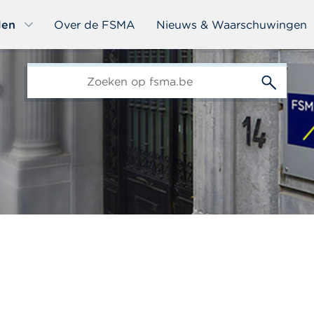
len
Over de FSMA
Nieuws & Waarschuwingen
edit-
s