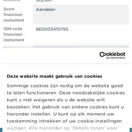
SOLVAY
l
e
Soort
Aandelen
n
financieel
instrument
O
ISIN-code
BE0003470755
v
financieel
e
instrument
r
d
Netto
1.12
e
shortpositie,
F
in % van het
S
geplaatste
M
kapitaal
A
Deze website maakt gebruik van cookies
Positiedatum
09/12/2022
Sommige cookies zijn nodig om de website goed
N
Wijziging
04/01/2023
i
te laten functioneren. Deze noodzakelijke cookies
datum
e
kunt u niet weigeren als u de website wilt
openbaarma
u
king
bezoeken. Het gebruik van andere cookies kunt u
w
s
hieronder instellen. U kunt op elk moment uw
&
toestemming intrekken of uw cookie-instellingen
W
wijzigen. Klik hieronder op ‘Details tonen’ voor
a