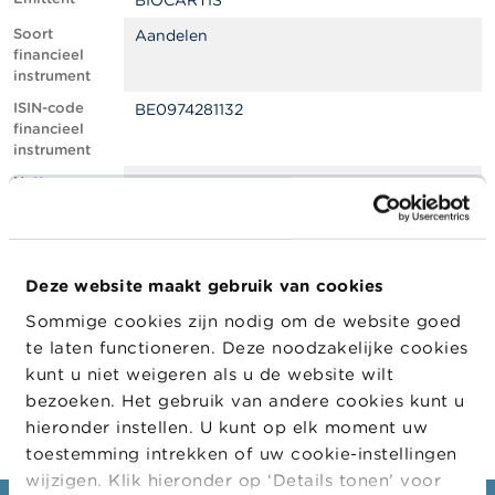
BIOCARTIS
l
e
Soort
Aandelen
n
financieel
instrument
O
ISIN-code
BE0974281132
v
financieel
e
instrument
r
d
Netto
0.50
e
shortpositie,
F
in % van het
S
geplaatste
M
kapitaal
A
Deze website maakt gebruik van cookies
Positiedatum
22/11/2022
Sommige cookies zijn nodig om de website goed
N
Wijziging
23/11/2022
i
te laten functioneren. Deze noodzakelijke cookies
datum
e
kunt u niet weigeren als u de website wilt
openbaarma
u
king
bezoeken. Het gebruik van andere cookies kunt u
w
s
hieronder instellen. U kunt op elk moment uw
&
toestemming intrekken of uw cookie-instellingen
W
wijzigen. Klik hieronder op ‘Details tonen’ voor
a