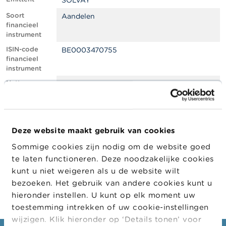
SOLVAY
l
e
Soort
Aandelen
n
financieel
instrument
O
ISIN-code
BE0003470755
v
financieel
e
instrument
r
d
Netto
0.87
e
shortpositie,
F
in % van het
S
geplaatste
M
kapitaal
A
Deze website maakt gebruik van cookies
Positiedatum
04/10/2022
Sommige cookies zijn nodig om de website goed
N
Wijziging
11/10/2022
i
te laten functioneren. Deze noodzakelijke cookies
datum
e
kunt u niet weigeren als u de website wilt
openbaarma
u
king
bezoeken. Het gebruik van andere cookies kunt u
w
s
hieronder instellen. U kunt op elk moment uw
&
toestemming intrekken of uw cookie-instellingen
W
wijzigen. Klik hieronder op ‘Details tonen’ voor
a