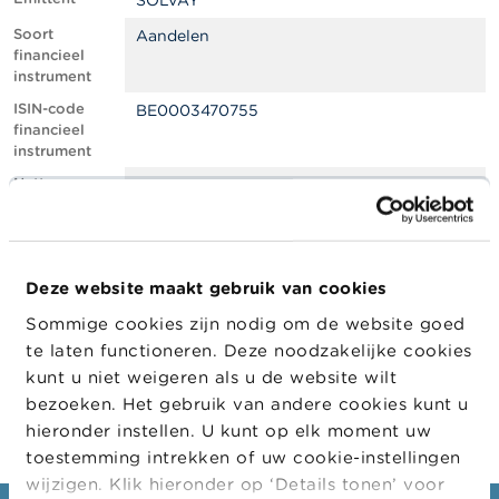
SOLVAY
l
e
Soort
Aandelen
n
financieel
instrument
O
ISIN-code
BE0003470755
v
financieel
e
instrument
r
d
Netto
0.73
e
shortpositie,
F
in % van het
S
geplaatste
M
kapitaal
A
Deze website maakt gebruik van cookies
Positiedatum
12/08/2022
Sommige cookies zijn nodig om de website goed
N
Wijziging
23/08/2022
i
te laten functioneren. Deze noodzakelijke cookies
datum
e
kunt u niet weigeren als u de website wilt
openbaarma
u
king
bezoeken. Het gebruik van andere cookies kunt u
w
s
hieronder instellen. U kunt op elk moment uw
&
toestemming intrekken of uw cookie-instellingen
W
wijzigen. Klik hieronder op ‘Details tonen’ voor
a