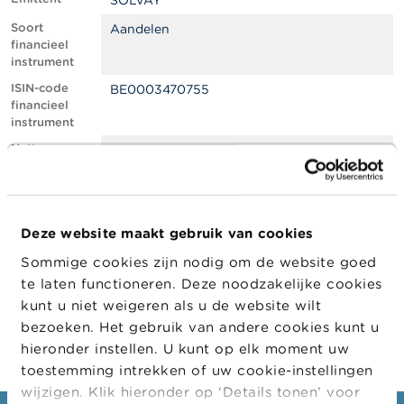
SOLVAY
l
e
Soort
Aandelen
n
financieel
instrument
O
ISIN-code
BE0003470755
v
financieel
e
instrument
r
d
Netto
0.78
e
shortpositie,
F
in % van het
S
geplaatste
M
kapitaal
A
Deze website maakt gebruik van cookies
Positiedatum
18/07/2022
Sommige cookies zijn nodig om de website goed
N
Wijziging
28/07/2022
i
te laten functioneren. Deze noodzakelijke cookies
datum
e
kunt u niet weigeren als u de website wilt
openbaarma
u
king
bezoeken. Het gebruik van andere cookies kunt u
w
s
hieronder instellen. U kunt op elk moment uw
&
toestemming intrekken of uw cookie-instellingen
W
wijzigen. Klik hieronder op ‘Details tonen’ voor
a