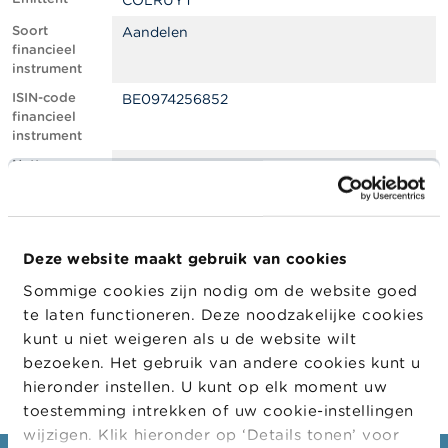
COLRUYT
l
e
Soort
Aandelen
n
financieel
instrument
O
ISIN-code
BE0974256852
v
financieel
e
instrument
r
d
Netto
0.74
e
shortpositie,
F
in % van het
S
geplaatste
M
kapitaal
A
Deze website maakt gebruik van cookies
Positiedatum
20/05/2022
Sommige cookies zijn nodig om de website goed
N
Wijziging
23/05/2022
i
te laten functioneren. Deze noodzakelijke cookies
datum
e
kunt u niet weigeren als u de website wilt
openbaarma
u
king
bezoeken. Het gebruik van andere cookies kunt u
w
s
hieronder instellen. U kunt op elk moment uw
&
toestemming intrekken of uw cookie-instellingen
W
wijzigen. Klik hieronder op ‘Details tonen’ voor
a