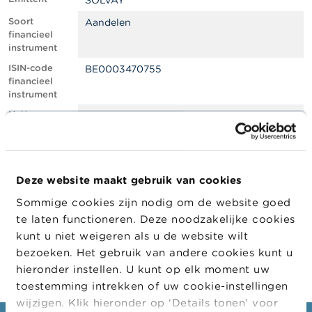
SOLVAY
l
e
Soort
Aandelen
n
financieel
instrument
O
ISIN-code
BE0003470755
v
financieel
e
instrument
r
d
Netto
0.67
e
shortpositie,
F
in % van het
S
geplaatste
M
kapitaal
A
Deze website maakt gebruik van cookies
Positiedatum
02/05/2022
Sommige cookies zijn nodig om de website goed
N
Wijziging
04/05/2022
i
te laten functioneren. Deze noodzakelijke cookies
datum
e
kunt u niet weigeren als u de website wilt
openbaarma
u
king
bezoeken. Het gebruik van andere cookies kunt u
w
s
hieronder instellen. U kunt op elk moment uw
&
toestemming intrekken of uw cookie-instellingen
W
wijzigen. Klik hieronder op ‘Details tonen’ voor
a