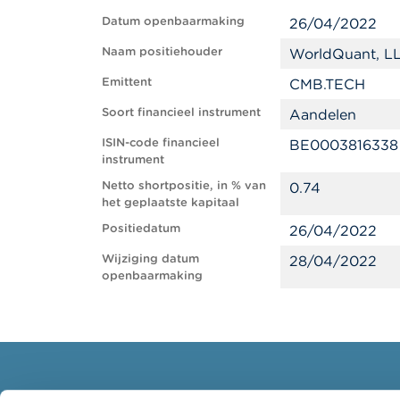
Datum openbaarmaking
26/04/2022
Naam positiehouder
WorldQuant, L
Emittent
CMB.TECH
Soort financieel instrument
Aandelen
ISIN-code financieel
BE0003816338
instrument
Netto shortpositie, in % van
0.74
het geplaatste kapitaal
Positiedatum
26/04/2022
Wijziging datum
28/04/2022
openbaarmaking