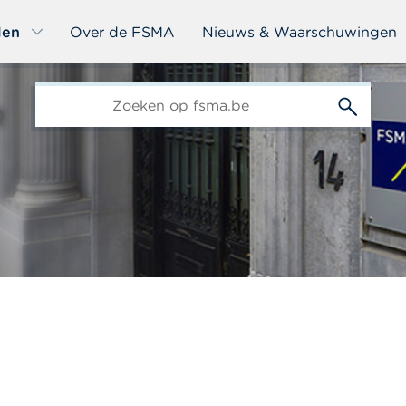
len
Over de FSMA
Nieuws & Waarschuwingen
edit-
s