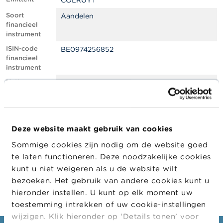
COLRUYT
l
e
Soort
Aandelen
n
financieel
instrument
O
ISIN-code
BE0974256852
v
financieel
e
instrument
r
d
Netto
0.50
e
shortpositie,
F
in % van het
S
geplaatste
M
kapitaal
A
Deze website maakt gebruik van cookies
Positiedatum
04/04/2022
Sommige cookies zijn nodig om de website goed
N
Wijziging
05/04/2022
i
te laten functioneren. Deze noodzakelijke cookies
datum
e
kunt u niet weigeren als u de website wilt
openbaarma
u
king
bezoeken. Het gebruik van andere cookies kunt u
w
s
hieronder instellen. U kunt op elk moment uw
&
toestemming intrekken of uw cookie-instellingen
W
wijzigen. Klik hieronder op ‘Details tonen’ voor
a