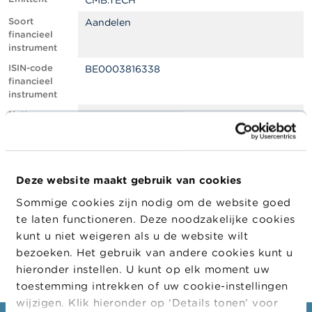
CMB.TECH
l
e
Soort
Aandelen
n
financieel
instrument
O
ISIN-code
BE0003816338
v
financieel
e
instrument
r
d
Netto
1.08
e
shortpositie,
F
in % van het
S
geplaatste
M
kapitaal
A
Deze website maakt gebruik van cookies
Positiedatum
01/04/2022
Sommige cookies zijn nodig om de website goed
N
Wijziging
05/04/2022
i
te laten functioneren. Deze noodzakelijke cookies
datum
e
kunt u niet weigeren als u de website wilt
openbaarma
u
king
bezoeken. Het gebruik van andere cookies kunt u
w
s
hieronder instellen. U kunt op elk moment uw
&
toestemming intrekken of uw cookie-instellingen
W
wijzigen. Klik hieronder op ‘Details tonen’ voor
a