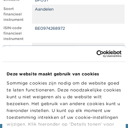
BPOST
l
e
Soort
Aandelen
n
financieel
instrument
O
ISIN-code
BE0974268972
v
financieel
e
instrument
r
d
Netto
0.90
e
shortpositie,
F
in % van het
S
geplaatste
M
kapitaal
A
Deze website maakt gebruik van cookies
Positiedatum
08/03/2022
Sommige cookies zijn nodig om de website goed
N
Wijziging
23/03/2022
i
te laten functioneren. Deze noodzakelijke cookies
datum
e
kunt u niet weigeren als u de website wilt
openbaarma
u
king
bezoeken. Het gebruik van andere cookies kunt u
w
s
hieronder instellen. U kunt op elk moment uw
&
toestemming intrekken of uw cookie-instellingen
W
wijzigen. Klik hieronder op ‘Details tonen’ voor
a