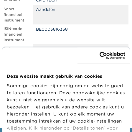
CMB.TECH
l
e
Soort
Aandelen
n
financieel
instrument
O
ISIN-code
BE0003816338
v
financieel
e
instrument
r
d
Netto
1.21
e
shortpositie,
F
in % van het
S
geplaatste
M
kapitaal
A
Deze website maakt gebruik van cookies
Positiedatum
23/02/2022
Sommige cookies zijn nodig om de website goed
N
Wijziging
04/03/2022
i
te laten functioneren. Deze noodzakelijke cookies
datum
e
kunt u niet weigeren als u de website wilt
openbaarma
u
king
bezoeken. Het gebruik van andere cookies kunt u
w
s
hieronder instellen. U kunt op elk moment uw
&
toestemming intrekken of uw cookie-instellingen
W
wijzigen. Klik hieronder op ‘Details tonen’ voor
a