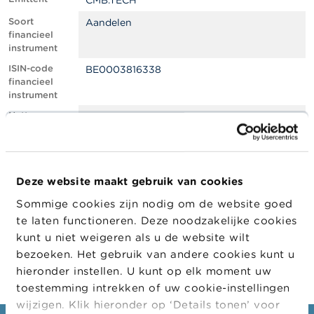
CMB.TECH
l
e
Soort
Aandelen
n
financieel
instrument
O
ISIN-code
BE0003816338
v
financieel
e
instrument
r
d
Netto
0.71
e
shortpositie,
F
in % van het
S
geplaatste
M
kapitaal
A
Deze website maakt gebruik van cookies
Positiedatum
04/02/2022
Sommige cookies zijn nodig om de website goed
N
Wijziging
07/02/2022
i
te laten functioneren. Deze noodzakelijke cookies
datum
e
kunt u niet weigeren als u de website wilt
openbaarma
u
king
bezoeken. Het gebruik van andere cookies kunt u
w
s
hieronder instellen. U kunt op elk moment uw
&
toestemming intrekken of uw cookie-instellingen
W
wijzigen. Klik hieronder op ‘Details tonen’ voor
a