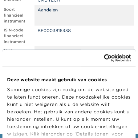
CMB.TECH
l
e
Soort
Aandelen
n
financieel
instrument
O
ISIN-code
BE0003816338
v
financieel
e
instrument
r
d
Netto
0.66
e
shortpositie,
F
in % van het
S
geplaatste
M
kapitaal
A
Deze website maakt gebruik van cookies
Positiedatum
04/01/2022
Sommige cookies zijn nodig om de website goed
N
Wijziging
05/01/2022
i
te laten functioneren. Deze noodzakelijke cookies
datum
e
kunt u niet weigeren als u de website wilt
openbaarma
u
king
bezoeken. Het gebruik van andere cookies kunt u
w
s
hieronder instellen. U kunt op elk moment uw
&
toestemming intrekken of uw cookie-instellingen
W
wijzigen. Klik hieronder op ‘Details tonen’ voor
a