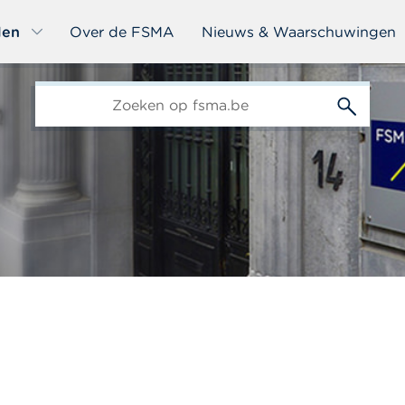
len
Over de FSMA
Nieuws & Waarschuwingen
edit-
s