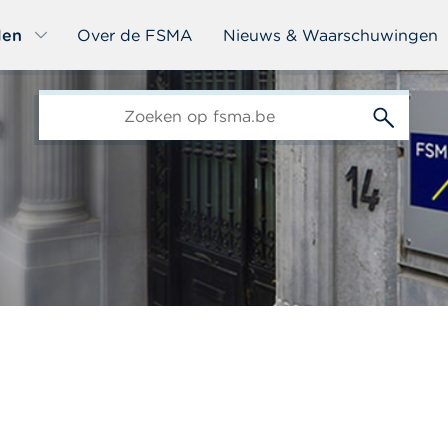
len
Over de FSMA
Nieuws & Waarschuwingen
edit-
s