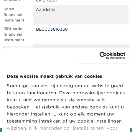
CMB.TECH
l
e
Soort
Aandelen
n
financieel
instrument
O
ISIN-code
BE0003816338
v
financieel
e
instrument
r
d
Netto
0.57
e
shortpositie,
F
in % van het
S
geplaatste
M
kapitaal
A
Deze website maakt gebruik van cookies
Positiedatum
22/10/2021
Sommige cookies zijn nodig om de website goed
N
Wijziging
05/11/2021
i
te laten functioneren. Deze noodzakelijke cookies
datum
e
kunt u niet weigeren als u de website wilt
openbaarma
u
king
bezoeken. Het gebruik van andere cookies kunt u
w
s
hieronder instellen. U kunt op elk moment uw
&
toestemming intrekken of uw cookie-instellingen
W
wijzigen. Klik hieronder op ‘Details tonen’ voor
a