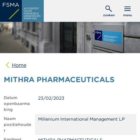
Overslaan
C
AUTORITEIT
en
VOOR
o
FINANCIËLE
zoeken
menu
DIENSTEN EN
naar
n
MARKTEN
s
de
u
inhoud
m
gaan
e
n
t
e
n
Home
MITHRA PHARMACEUTICALS
P
r
o
f
Datum
23/02/2023
e
openbaarma
s
king
s
i
Naam
Millenium International Management LP
o
positiehoude
n
r
e
Emittent