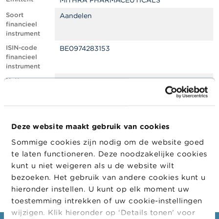
MITHRA PHARMACEUTICALS
l
e
Soort
Aandelen
n
financieel
instrument
O
ISIN-code
BE0974283153
v
financieel
e
instrument
r
d
Netto
0.50
e
shortpositie,
F
in % van het
S
geplaatste
M
kapitaal
A
Deze website maakt gebruik van cookies
Positiedatum
23/02/2023
Sommige cookies zijn nodig om de website goed
N
Wijziging
28/02/2023
i
te laten functioneren. Deze noodzakelijke cookies
datum
e
kunt u niet weigeren als u de website wilt
openbaarma
u
king
bezoeken. Het gebruik van andere cookies kunt u
w
s
hieronder instellen. U kunt op elk moment uw
&
toestemming intrekken of uw cookie-instellingen
W
wijzigen. Klik hieronder op ‘Details tonen’ voor
a