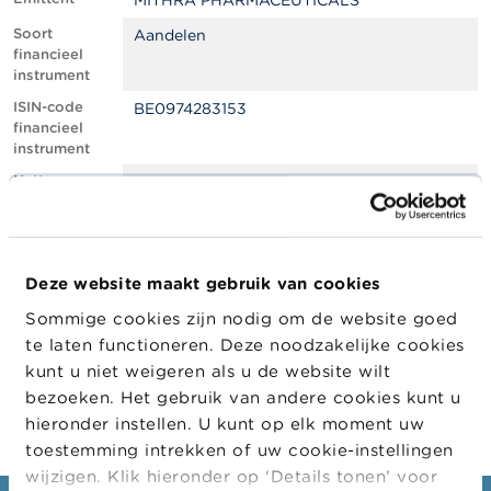
MITHRA PHARMACEUTICALS
l
e
Soort
Aandelen
n
financieel
instrument
O
ISIN-code
BE0974283153
v
financieel
e
instrument
r
d
Netto
1.68
e
shortpositie,
F
in % van het
S
geplaatste
M
kapitaal
A
Deze website maakt gebruik van cookies
Positiedatum
28/02/2022
Sommige cookies zijn nodig om de website goed
N
Wijziging
10/03/2022
i
te laten functioneren. Deze noodzakelijke cookies
datum
e
kunt u niet weigeren als u de website wilt
openbaarma
u
king
bezoeken. Het gebruik van andere cookies kunt u
w
s
hieronder instellen. U kunt op elk moment uw
&
toestemming intrekken of uw cookie-instellingen
W
wijzigen. Klik hieronder op ‘Details tonen’ voor
a