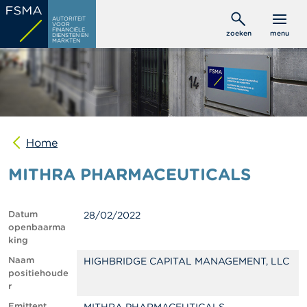
Overslaan
C
AUTORITEIT
en
VOOR
o
FINANCIËLE
zoeken
menu
DIENSTEN EN
naar
n
MARKTEN
s
de
u
inhoud
m
gaan
e
n
t
e
n
Home
MITHRA PHARMACEUTICALS
P
r
o
f
Datum
28/02/2022
e
openbaarma
s
king
s
i
Naam
HIGHBRIDGE CAPITAL MANAGEMENT, LLC
o
positiehoude
n
r
e
Emittent