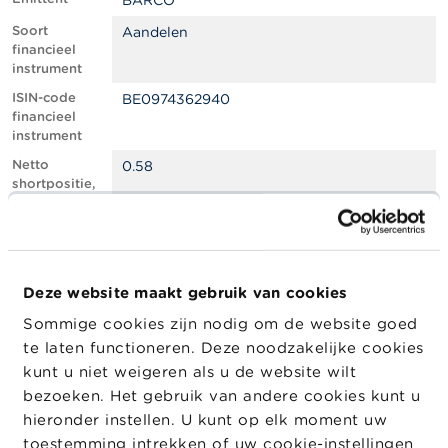
BARCO
l
e
Soort
Aandelen
n
financieel
instrument
O
ISIN-code
BE0974362940
v
financieel
e
instrument
r
d
Netto
0.58
e
shortpositie,
F
in % van het
S
geplaatste
M
kapitaal
A
Totaal aantal
546666
equivalente
Deze website maakt gebruik van cookies
N
instrumenten
i
Sommige cookies zijn nodig om de website goed
e
Positiedatum
25/03/2024
te laten functioneren. Deze noodzakelijke cookies
u
w
Wijziging
08/04/2024
kunt u niet weigeren als u de website wilt
s
datum
bezoeken. Het gebruik van andere cookies kunt u
&
openbaarma
hieronder instellen. U kunt op elk moment uw
W
king
a
toestemming intrekken of uw cookie-instellingen