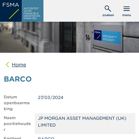
Overslaan
C
AUTORITEIT
en
VOOR
o
FINANCIËLE
zoeken
menu
DIENSTEN EN
naar
n
MARKTEN
s
de
u
inhoud
m
gaan
e
n
t
e
n
Home
BARCO
P
r
o
f
Datum
27/03/2024
e
openbaarma
s
king
s
i
Naam
JP MORGAN ASSET MANAGEMENT (UK)
o
positiehoude
LIMITED
n
r
e
Emittent