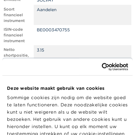
SOLVAY
l
e
Soort
Aandelen
n
financieel
instrument
O
ISIN-code
BE0003470755
v
financieel
e
instrument
r
d
Netto
3.15
e
shortpositie,
F
in % van het
S
geplaatste
M
kapitaal
A
Totaal aantal
3340682
equivalente
Deze website maakt gebruik van cookies
N
instrumenten
i
Sommige cookies zijn nodig om de website goed
e
Positiedatum
19/04/2024
te laten functioneren. Deze noodzakelijke cookies
u
w
Wijziging
02/05/2024
kunt u niet weigeren als u de website wilt
s
datum
bezoeken. Het gebruik van andere cookies kunt u
&
openbaarma
hieronder instellen. U kunt op elk moment uw
W
king
a
toestemming intrekken of uw cookie-instellingen