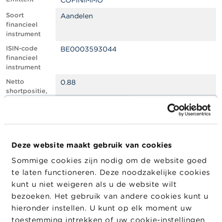
COFINIMMO
l
e
Soort
Aandelen
n
financieel
instrument
O
ISIN-code
BE0003593044
v
financieel
e
instrument
r
d
Netto
0.88
e
shortpositie,
F
in % van het
S
geplaatste
M
kapitaal
A
Totaal aantal
325259
equivalente
Deze website maakt gebruik van cookies
N
instrumenten
i
Sommige cookies zijn nodig om de website goed
e
Positiedatum
02/05/2024
te laten functioneren. Deze noodzakelijke cookies
u
w
Wijziging
16/05/2024
kunt u niet weigeren als u de website wilt
s
datum
bezoeken. Het gebruik van andere cookies kunt u
&
openbaarma
hieronder instellen. U kunt op elk moment uw
W
king
a
toestemming intrekken of uw cookie-instellingen