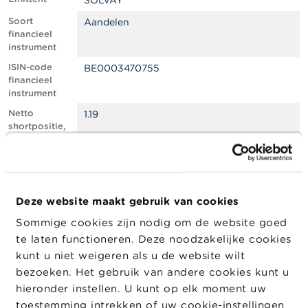
SOLVAY
l
e
Soort
Aandelen
n
financieel
instrument
O
ISIN-code
BE0003470755
v
financieel
e
instrument
r
d
Netto
1.19
e
shortpositie,
F
in % van het
S
geplaatste
M
kapitaal
A
Totaal aantal
1261474
equivalente
Deze website maakt gebruik van cookies
N
instrumenten
i
Sommige cookies zijn nodig om de website goed
e
Positiedatum
02/05/2024
te laten functioneren. Deze noodzakelijke cookies
u
w
Wijziging
03/05/2024
kunt u niet weigeren als u de website wilt
s
datum
bezoeken. Het gebruik van andere cookies kunt u
&
openbaarma
hieronder instellen. U kunt op elk moment uw
W
king
a
toestemming intrekken of uw cookie-instellingen