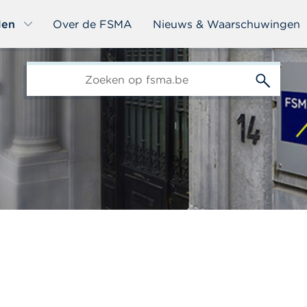
len
Over de FSMA
Nieuws & Waarschuwingen
edit-
s