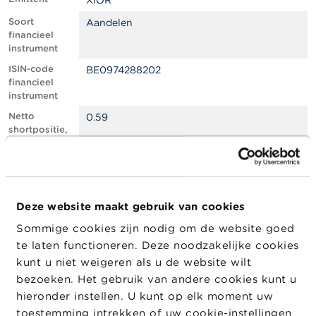
XIOR
l
e
Soort
Aandelen
n
financieel
instrument
O
ISIN-code
BE0974288202
v
financieel
e
instrument
r
d
Netto
0.59
e
shortpositie,
F
in % van het
S
geplaatste
M
kapitaal
A
Totaal aantal
236035
equivalente
Deze website maakt gebruik van cookies
N
instrumenten
i
Sommige cookies zijn nodig om de website goed
e
Positiedatum
27/06/2024
te laten functioneren. Deze noodzakelijke cookies
u
w
Wijziging
11/07/2024
kunt u niet weigeren als u de website wilt
s
datum
bezoeken. Het gebruik van andere cookies kunt u
&
openbaarma
hieronder instellen. U kunt op elk moment uw
W
king
a
toestemming intrekken of uw cookie-instellingen