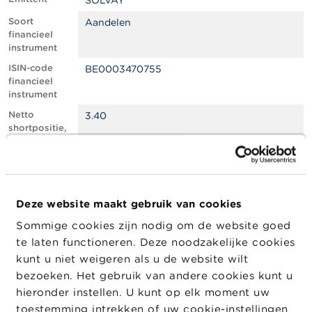
SOLVAY
l
e
Soort
Aandelen
n
financieel
instrument
O
ISIN-code
BE0003470755
v
financieel
e
instrument
r
d
Netto
3.40
e
shortpositie,
F
in % van het
S
geplaatste
M
kapitaal
A
Totaal aantal
3604489
equivalente
Deze website maakt gebruik van cookies
N
instrumenten
i
Sommige cookies zijn nodig om de website goed
e
Positiedatum
02/08/2024
te laten functioneren. Deze noodzakelijke cookies
u
w
Wijziging
20/08/2024
kunt u niet weigeren als u de website wilt
s
datum
bezoeken. Het gebruik van andere cookies kunt u
&
openbaarma
hieronder instellen. U kunt op elk moment uw
W
king
a
toestemming intrekken of uw cookie-instellingen