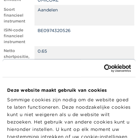
UMICORE
l
e
Soort
Aandelen
n
financieel
instrument
O
ISIN-code
BE0974320526
v
financieel
e
instrument
r
d
Netto
0.65
e
shortpositie,
F
in % van het
S
geplaatste
M
kapitaal
A
Totaal aantal
1619672
equivalente
Deze website maakt gebruik van cookies
N
instrumenten
i
Sommige cookies zijn nodig om de website goed
e
Positiedatum
23/08/2024
te laten functioneren. Deze noodzakelijke cookies
u
w
Wijziging
26/08/2024
kunt u niet weigeren als u de website wilt
s
datum
bezoeken. Het gebruik van andere cookies kunt u
&
openbaarma
hieronder instellen. U kunt op elk moment uw
W
king
a
toestemming intrekken of uw cookie-instellingen