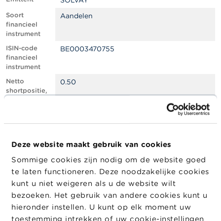
SOLVAY
l
e
Soort
Aandelen
n
financieel
instrument
O
ISIN-code
BE0003470755
v
financieel
e
instrument
r
d
Netto
0.50
e
shortpositie,
F
in % van het
S
geplaatste
M
kapitaal
A
Totaal aantal
534666
equivalente
Deze website maakt gebruik van cookies
N
instrumenten
i
Sommige cookies zijn nodig om de website goed
e
Positiedatum
02/09/2024
te laten functioneren. Deze noodzakelijke cookies
u
w
Wijziging
25/09/2024
kunt u niet weigeren als u de website wilt
s
datum
bezoeken. Het gebruik van andere cookies kunt u
&
openbaarma
hieronder instellen. U kunt op elk moment uw
W
king
a
toestemming intrekken of uw cookie-instellingen