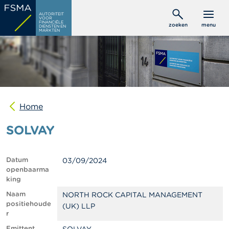
Overslaan
C
AUTORITEIT
en
VOOR
o
FINANCIËLE
zoeken
menu
DIENSTEN EN
naar
n
MARKTEN
s
de
u
inhoud
m
gaan
e
n
t
e
n
Home
SOLVAY
P
r
o
f
Datum
03/09/2024
e
openbaarma
s
king
s
i
Naam
NORTH ROCK CAPITAL MANAGEMENT
o
positiehoude
(UK) LLP
n
r
e
Emittent